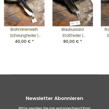
Brahminenweih
Blaubussard
Ro
Schwungfeder |
Stoßfeder |
S
40,00 €
*
80,00 €
*
Vogelfeder | Nr.
Vogelfeder | Nr. 00560
Voge
00544
Newsletter Abonnieren
Bitte senden Sie mir entsprechend Ihrer