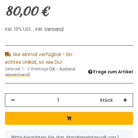
80,00 €
inkl. 19% USt. , inkl.
Versand
Nur einmal verfügbar - Ein
echtes Unikat, so wie Du!
Lieferzeit:
1 - 2 Werktage
(DE - Ausland
Frage zum Artikel
abweichend)
Stück
x
Bitte beachten Sie das Abnahmeintervall von 1