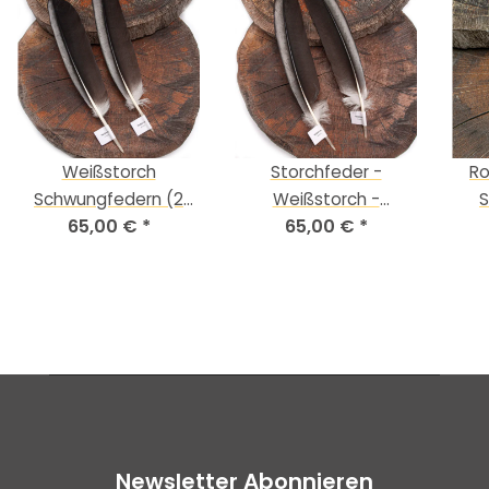
Weißstorch
Storchfeder -
Ro
Schwungfedern (2
Weißstorch -
S
65,00 €
*
65,00 €
*
Stück) | Vogelfedern |
Schwungfedern-Set -
Voge
Nr. 00490-2
00491-2
Newsletter Abonnieren