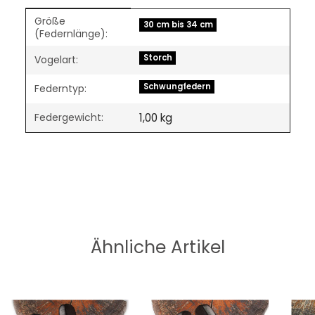
Größe
Produkteigenschaft
Wert
30 cm bis 34 cm
(Federnlänge):
Storch
Vogelart:
Schwungfedern
Federntyp:
Federgewicht:
1,00
kg
Ähnliche Artikel